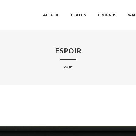
MAIN MENU
SKIP TO PRIMARY CONTENT
SKIP TO SECONDARY CONTENT
ACCUEIL
BEACHS
GROUNDS
WAL
ESPOIR
2016