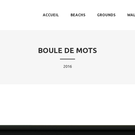
MAIN MENU
SKIP TO PRIMARY CONTENT
SKIP TO SECONDARY CONTENT
ACCUEIL
BEACHS
GROUNDS
WAL
BOULE DE MOTS
2016