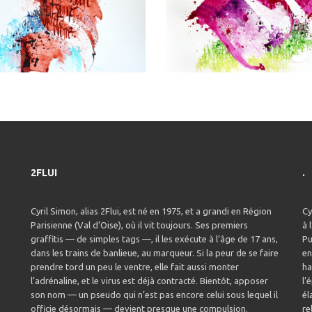
2FLUI
.
Cyril Simon, alias 2Flui, est né en 1975, et a grandi en Région
Cy
Parisienne (Val d’Oise), où il vit toujours. Ses premiers
à 
graffitis — de simples tags —, il les exécute à l’âge de 17 ans,
Pu
dans les trains de banlieue, au marqueur. Si la peur de se faire
en
prendre tord un peu le ventre, elle fait aussi monter
ha
l’adrénaline, et le virus est déjà contracté. Bientôt, apposer
l’
son nom — un pseudo qui n’est pas encore celui sous lequel il
él
officie désormais — devient presque une compulsion.
re