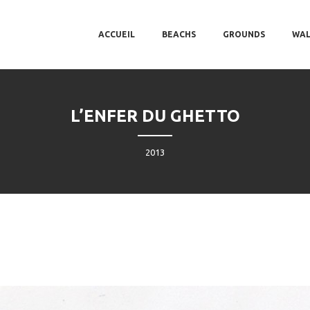
MAIN MENU
SKIP TO PRIMARY CONTENT
SKIP TO SECONDARY CONTENT
ACCUEIL
BEACHS
GROUNDS
WAL
L’ENFER DU GHETTO
2013