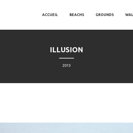
MAIN MENU
SKIP TO PRIMARY CONTENT
SKIP TO SECONDARY CONTENT
ACCUEIL
BEACHS
GROUNDS
WAL
ILLUSION
2013